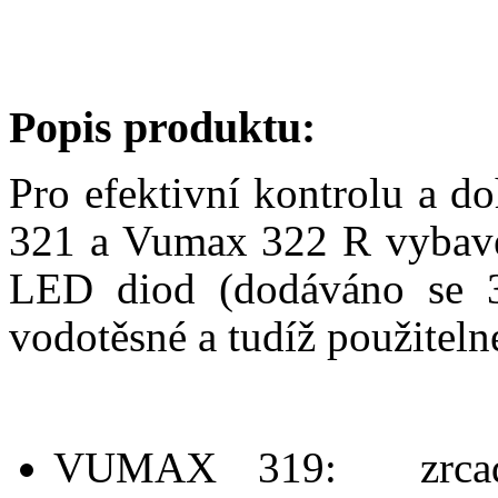
Popis produktu:
Pro efektivní kontrolu a d
321 a Vumax 322 R vybave
LED diod (dodáváno se 3
vodotěsné a tudíž použitel
VUMAX 319: zrca