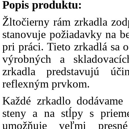
Popis produktu:
Žltočierny rám zrkadla zod
stanovuje požiadavky na be
pri práci. Tieto zrkadlá sa
výrobných a skladovacích
zrkadla predstavujú úč
reflexným prvkom.
Každé zrkadlo dodávame 
steny a na stĺpy s prie
umožňuje veľmi presné 