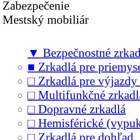
Zabezpečenie
Mestský mobiliár
▼
Bezpečnostné zrkad
■
Zrkadlá pre priemyse
□
Zrkadlá pre výjazdy
□
Multifunkčné zrkadl
□
Dopravné zrkadlá
□
Hemisférické (vypuk
□
Zrkadlá pre dohľad