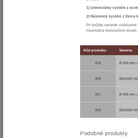
1) Univerzálny systém z ocele
2) Nástenný systém z živice k
Pri každej variante uvádzame 
maximálny doporučený dosah 
Kód produktu
Varianta
816
Ø 600 mm, d
828
800x600 mm,
817
Ø 600 mm, d
829
800x600 mm,
Podobné produkty