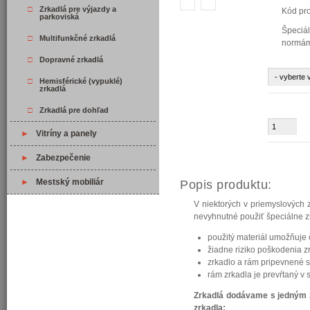
□
Zrkadlá pre výjazdy a
Kód pr
parkoviská
Špeciál
□
Multifunkčné zrkadlá
normá
□
Dopravné zrkadlá
□
Hemisférické (vypuklé)
zrkadlá
□
Zrkadlá pre dohľad
►
Vitríny a panely
►
Zabezpečenie
►
Mestský mobiliár
Popis produktu:
V niektorých v priemyslových 
nevyhnutné použiť špeciálne zrk
použitý materiál umožňuje 
žiadne riziko poškodenia z
zrkadlo a rám pripevnené s
rám zrkadla je prevŕtaný v 
Zrkadlá dodávame s jedným z
zrkadla: