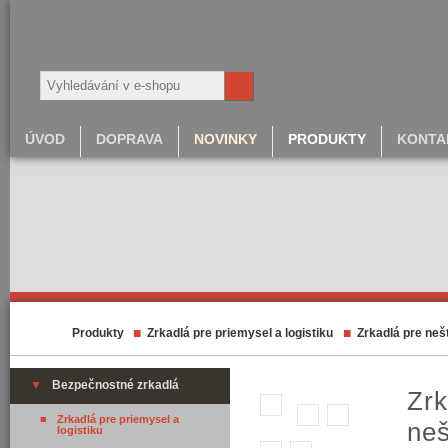
ÚVOD
DOPRAVA
NOVINKY
PRODUKTY
KONTA
Bezpečnostné zrkadlá
Vitríny a panely
■
■
Produkty
Zrkadlá pre priemysel a logistiku
Zrkadlá pre neš
▼
Bezpečnostné zrkadlá
Zrk
■
Zrkadlá pre priemysel a
neš
logistiku