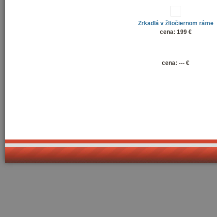
Zrkadlá v žltočiernom ráme
cena: 199 €
cena: --- €