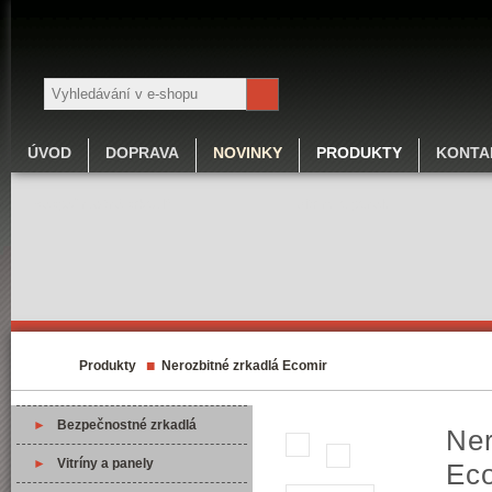
ÚVOD
DOPRAVA
NOVINKY
PRODUKTY
KONTA
Bezpečnostné zrkadlá
Vitríny a panely
■
Produkty
Nerozbitné zrkadlá Ecomir
►
Bezpečnostné zrkadlá
Ner
►
Vitríny a panely
Ec