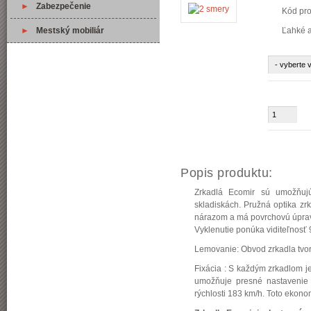
►
Zabezpečenie
Kód pr
►
Mestský mobiliár
Ľahké a
Popis produktu:
Zrkadlá Ecomir sú umožňujú
skladiskách. Pružná optika zr
nárazom a má povrchovú úprav
Vyklenutie ponúka viditeľnosť 
Lemovanie: Obvod zrkadla tvori
Fixácia : S každým zrkadlom j
umožňuje presné nastavenie p
rýchlosti 183 km/h. Toto ekon